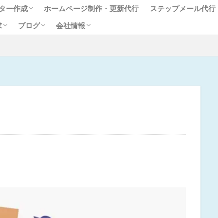
ター作成
ホームページ制作・更新代行
ステップメール代行
求
ブログ
会社情報
レター作成代行
声
レター作成代行サービスに関す
ン講座（別サイトへリンク）
顧客作りのツボ
言ラボ
代表プロフィール
るご質問