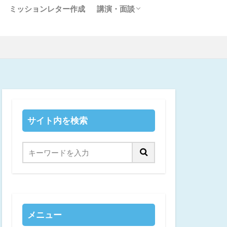
ミッションレター作成
講演・面談
セミナー・講演のご依頼
顧客作りに関する個別面談について
サイト内を検索
メニュー