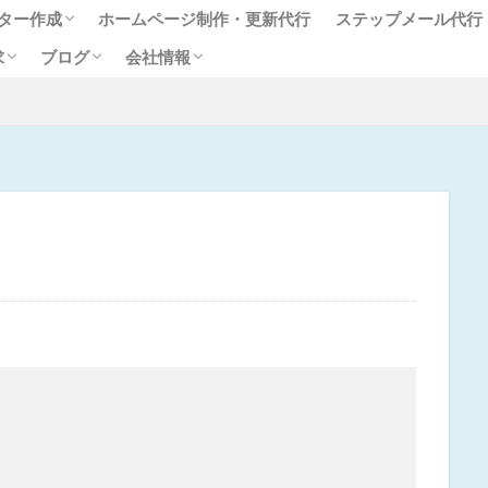
ター作成
ホームページ制作・更新代行
ステップメール代行
求
ブログ
会社情報
レター作成代行
声
レター作成代行サービスに関す
ン講座（別サイトへリンク）
顧客作りのツボ
言ラボ
代表プロフィール
るご質問