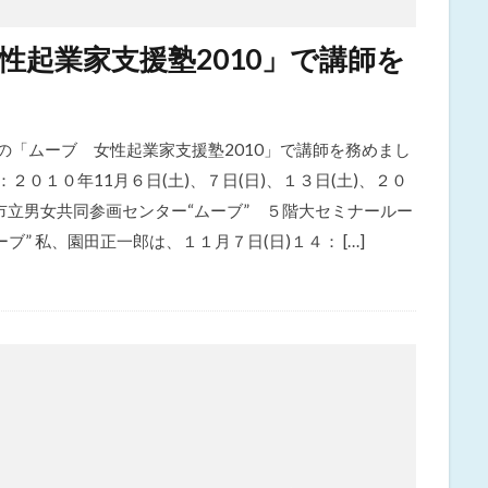
性起業家支援塾2010」で講師を
の「ムーブ 女性起業家支援塾2010」で講師を務めまし
：２０１０年11月６日(土)、７日(日)、１３日(土)、２０
州市立男女共同参画センター“ムーブ” ５階大セミナールー
” 私、園田正一郎は、１１月７日(日)１４： […]