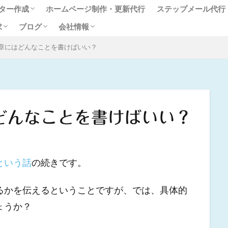
ター作成
ホームページ制作・更新代行
ステップメール代行
求
ブログ
会社情報
レター作成代行
声
レター作成代行サービスに関す
ン講座（別サイトへリンク）
章にはどんなことを書けばいい？
顧客作りのツボ
言ラボ
代表プロフィール
るご質問
どんなことを書けばいい？
という話
の続きです。
るかを伝えるということですが、では、具体的
ょうか？