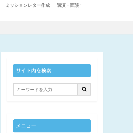
ミッションレター作成
講演・面談
セミナー・講演のご依頼
顧客作りに関する個別面談について
サイト内を検索
メニュー