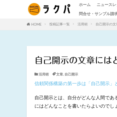
ホーム
ニュースレ
問合せ・サンプル請
ニュース
作成料金
お客様の
ニュース
オンライ
投稿記事一覧
活用術
自己開示の文
HOME
問合せ
サンプル請求
るよくあ
自己開示の文章には
活用術
文章
,
自己開示
信頼関係構築の第一歩は「自己開示」
自己開示とは、自分がどんな人間であ
にはどんなことを書いたらよいのでし